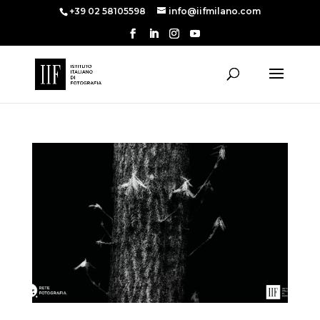
+39 02 58105598
info@iifmilano.com