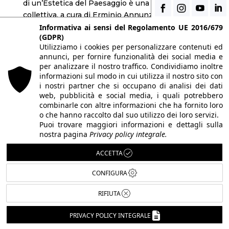
di un’Estetica del Paesaggio è una mostra
collettiva, a cura di Erminio Annunzi, ospitata a
Villa Pomini a Castellanza (VA) dal 18 marzo al 30
Informativa ai sensi del Regolamento UE 2016/679
(GDPR)
aprile...
Utilizziamo i cookies per personalizzare contenuti ed
annunci, per fornire funzionalità dei social media e
per analizzare il nostro traffico. Condividiamo inoltre
informazioni sul modo in cui utilizza il nostro sito con
i nostri partner che si occupano di analisi dei dati
web, pubblicità e social media, i quali potrebbero
combinarle con altre informazioni che ha fornito loro
o che hanno raccolto dal suo utilizzo dei loro servizi.
Puoi trovare maggiori informazioni e dettagli sulla
nostra pagina
Privacy policy integrale.
ACCETTA
CONFIGURA
RIFIUTA
PRIVACY POLICY INTEGRALE
TECNICA E CREATIVITÀ – LE DUE FACCE