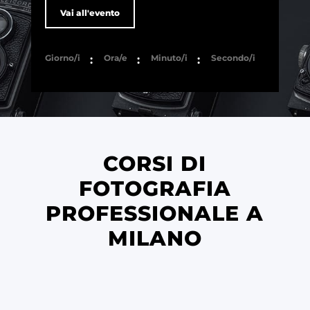
Vai all'evento
Giorno/i
Ora/e
Minuto/i
Secondo/i
:
:
:
CORSI DI
FOTOGRAFIA
PROFESSIONALE A
MILANO