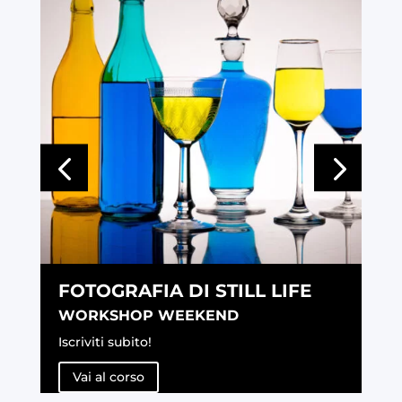
FOTOGRAFIA DI STILL LIFE
F
WORKSHOP WEEKEND
W
Iscriviti subito!
Iscr
Vai al corso
V