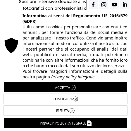
Sessioni intensive dedicate ai vari linguaggi
fotografici con professionisti del settore.
Informativa ai sensi del Regolamento UE 2016/679
(GDPR)

Utilizziamo i cookies per personalizzare contenuti ed
annunci, per fornire funzionalità dei social media e
per analizzare il nostro traffico. Condividiamo inoltre
informazioni sul modo in cui utilizza il nostro sito con
i nostri partner che si occupano di analisi dei dati
web, pubblicità e social media, i quali potrebbero
CORSI INDIVIDUALI PER AZIENDE
combinarle con altre informazioni che ha fornito loro
o che hanno raccolto dal suo utilizzo dei loro servizi.
Laboratori e corsi one-to-one organizzati su
Puoi trovare maggiori informazioni e dettagli sulla
richieste individuali, aziendali o scolastiche.
nostra pagina
Privacy policy integrale.
ACCETTA
CONFIGURA
RIFIUTA
STUDENT GALLERY
PRIVACY POLICY INTEGRALE