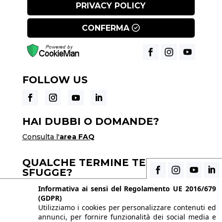
PRIVACY POLICY
CONFERMA
FOLLOW US
HAI DUBBI O DOMANDE?
Consulta l'
area FAQ
QUALCHE TERMINE TECNICO TI
SFUGGE?
Consulta il
glossario di fotografia
Informativa ai sensi del Regolamento UE 2016/679
(GDPR)
Utilizziamo i cookies per personalizzare contenuti ed
annunci, per fornire funzionalità dei social media e
© 2026 Istituto Italiano di Fotografia® srl, Via