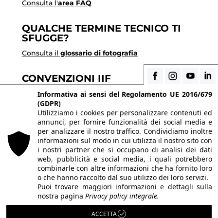
Consulta l'
area FAQ
QUALCHE TERMINE TECNICO TI
SFUGGE?
Consulta il
glossario di fotografia
CONVENZIONI IIF
Scopri i vantaggi di essere uno studente di IIF
Informativa ai sensi del Regolamento UE 2016/679
(GDPR)
Utilizziamo i cookies per personalizzare contenuti ed
annunci, per fornire funzionalità dei social media e
© 2026 Istituto Italiano di Fotografia® srl, Via
per analizzare il nostro traffico. Condividiamo inoltre
Enrico Caviglia 3, 20139 Milano | Tel 02/58107623 -
informazioni sul modo in cui utilizza il nostro sito con
i nostri partner che si occupano di analisi dei dati
02/58107139
web, pubblicità e social media, i quali potrebbero
P.IVA IT10863240155 | PEC
iifmilano@pec.it
| REA
combinarle con altre informazioni che ha fornito loro
o che hanno raccolto dal suo utilizzo dei loro servizi.
MI-1415688 | Capitale sociale € 10.400,00 I.V.
Puoi trovare maggiori informazioni e dettagli sulla
Le immagini del sito sono utilizzate su licenza dei
nostra pagina
Privacy policy integrale.
rispettivi autori. Powered by
ShareNow!
.
ACCETTA