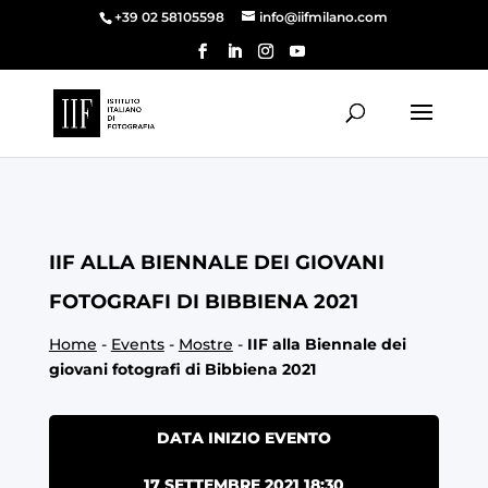
+39 02 58105598
info@iifmilano.com
IIF ALLA BIENNALE DEI GIOVANI
FOTOGRAFI DI BIBBIENA 2021
Home
-
Events
-
Mostre
-
IIF alla Biennale dei
giovani fotografi di Bibbiena 2021
DATA INIZIO EVENTO
17 SETTEMBRE 2021 18:30