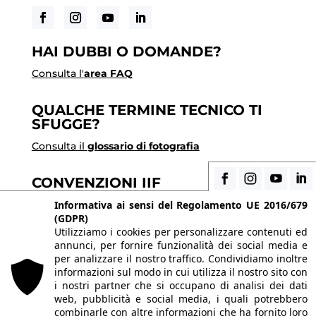
HAI DUBBI O DOMANDE?
Consulta l'
area FAQ
QUALCHE TERMINE TECNICO TI
SFUGGE?
Consulta il
glossario di fotografia
CONVENZIONI IIF
Scopri i vantaggi di essere uno studente di IIF
Informativa ai sensi del Regolamento UE 2016/679
(GDPR)
Utilizziamo i cookies per personalizzare contenuti ed
annunci, per fornire funzionalità dei social media e
© 2026 Istituto Italiano di Fotografia® srl, Via
per analizzare il nostro traffico. Condividiamo inoltre
Enrico Caviglia 3, 20139 Milano | Tel 02/58107623 -
informazioni sul modo in cui utilizza il nostro sito con
i nostri partner che si occupano di analisi dei dati
02/58107139
web, pubblicità e social media, i quali potrebbero
P.IVA IT10863240155 | PEC
iifmilano@pec.it
| REA
combinarle con altre informazioni che ha fornito loro