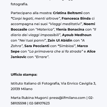
fotografia.
Partecipano alla mostra:
Cristina Beltrami
con
“
Corpi legati, menti altrove”
,
Francesca Binda
ci
accompagna nei suoi
“Viaggi meditativi”
,
Noemi
Boccasile
con “
Materica”
,
Ylenia
Bonacina
con
“Il
diario dei viaggi impossibili”
,
Ayoub Medhoun
con “
Nei tuoi panni”
,
Zain Ul Abidin
con
“A
Zohra”
,
Sara Peccianti
con
“
Simbiosi”
,
Marco
Sepe
con “
La primavera che si fa strada”
e
Alice
Jankovic
con
“Errare”
.
Ufficio stampa:
Istituto Italiano di Fotografia, Via Enrico Caviglia 3,
20139 Milano
Marta Rubina Mugoni:
press@iifmilano.com
| 02-
58105598 | 02-58107623