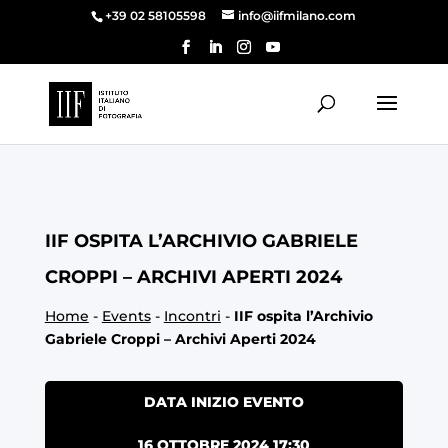
+39 02 58105598
info@iifmilano.com
IIF OSPITA L’ARCHIVIO GABRIELE
CROPPI – ARCHIVI APERTI 2024
Home
-
Events
-
Incontri
-
IIF ospita l’Archivio
Gabriele Croppi – Archivi Aperti 2024
DATA INIZIO EVENTO
16 OTTOBRE 2024 17:30