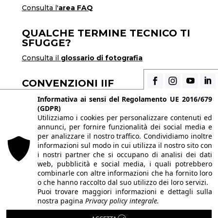
Consulta l'
area FAQ
QUALCHE TERMINE TECNICO TI
SFUGGE?
Consulta il
glossario di fotografia
CONVENZIONI IIF
Scopri i vantaggi di essere uno studente di IIF
Informativa ai sensi del Regolamento UE 2016/679
(GDPR)
Utilizziamo i cookies per personalizzare contenuti ed
annunci, per fornire funzionalità dei social media e
© 2026 Istituto Italiano di Fotografia® srl, Via
per analizzare il nostro traffico. Condividiamo inoltre
Enrico Caviglia 3, 20139 Milano | Tel 02/58107623
informazioni sul modo in cui utilizza il nostro sito con
i nostri partner che si occupano di analisi dei dati
- 02/58107139
web, pubblicità e social media, i quali potrebbero
P.IVA IT10863240155 | PEC
iifmilano@pec.it
|
combinarle con altre informazioni che ha fornito loro
o che hanno raccolto dal suo utilizzo dei loro servizi.
REA MI-1415688 | Capitale sociale € 10.400,00 I.V.
Puoi trovare maggiori informazioni e dettagli sulla
Le immagini del sito sono utilizzate su licenza dei
nostra pagina
Privacy policy integrale.
rispettivi autori. Powered by
ShareNow!
.