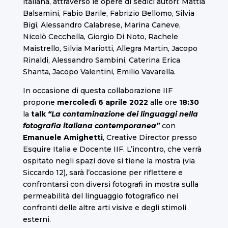
italiana, attraverso le opere di sedici autori: Mattia
Balsamini, Fabio Barile, Fabrizio Bellomo, Silvia
Bigi, Alessandro Calabrese, Marina Caneve,
Nicolò Cecchella, Giorgio Di Noto, Rachele
Maistrello, Silvia Mariotti, Allegra Martin, Jacopo
Rinaldi, Alessandro Sambini, Caterina Erica
Shanta, Jacopo Valentini, Emilio Vavarella.
In occasione di questa collaborazione IIF
propone
mercoledì 6 aprile 2022
alle ore
18:30
la
talk
“La contaminazione dei linguaggi nella
fotografia italiana contemporanea”
con
Emanuele Amighetti
,
Creative Director presso
Esquire Italia e Docente IIF. L’incontro, che verrà
ospitato negli spazi dove si tiene la mostra (via
Siccardo 12), sarà l’occasione per riflettere e
confrontarsi con diversi fotografi in mostra sulla
permeabilità del linguaggio fotografico nei
confronti delle altre arti visive e degli stimoli
esterni.