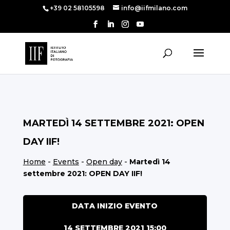
+39 02 58105598
info@iifmilano.com
MARTEDÌ 14 SETTEMBRE 2021: OPEN
DAY IIF!
Home
-
Events
-
Open day
-
Martedì 14
settembre 2021: OPEN DAY IIF!
DATA INIZIO EVENTO
14 SETTEMBRE 2021 15:00