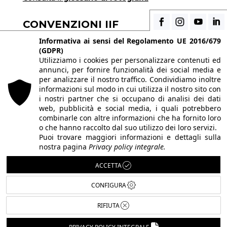
CONVENZIONI IIF
Scopri i vantaggi di essere uno studente di IIF
Informativa ai sensi del Regolamento UE 2016/679
(GDPR)
Utilizziamo i cookies per personalizzare contenuti ed
annunci, per fornire funzionalità dei social media e
© 2026 Istituto Italiano di Fotografia® srl, Via
per analizzare il nostro traffico. Condividiamo inoltre
Enrico Caviglia 3, 20139 Milano | Tel 02/58107623
informazioni sul modo in cui utilizza il nostro sito con
i nostri partner che si occupano di analisi dei dati
- 02/58107139
web, pubblicità e social media, i quali potrebbero
P.IVA IT10863240155 | PEC
iifmilano@pec.it
|
combinarle con altre informazioni che ha fornito loro
o che hanno raccolto dal suo utilizzo dei loro servizi.
REA MI-1415688 | Capitale sociale € 10.400,00 I.V.
Puoi trovare maggiori informazioni e dettagli sulla
Le immagini del sito sono utilizzate su licenza dei
nostra pagina
Privacy policy integrale.
rispettivi autori. Powered by
ShareNow!
.
ACCETTA
CONFIGURA
RIFIUTA
Italiano