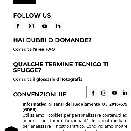
FOLLOW US
HAI DUBBI O DOMANDE?
Consulta l'
area FAQ
QUALCHE TERMINE TECNICO TI
SFUGGE?
Consulta il
glossario di fotografia
CONVENZIONI IIF
Scopri i vantaggi di essere uno studente di IIF
Informativa ai sensi del Regolamento UE 2016/679
(GDPR)
Utilizziamo i cookies per personalizzare contenuti ed
annunci, per fornire funzionalità dei social media e
© 2026 Istituto Italiano di Fotografia® srl, Via
per analizzare il nostro traffico. Condividiamo inoltre
Enrico Caviglia 3, 20139 Milano | Tel 02/58107623 -