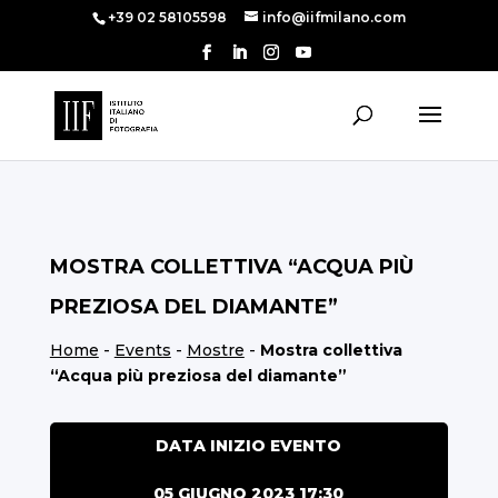
+39 02 58105598
info@iifmilano.com
MOSTRA COLLETTIVA “ACQUA PIÙ
PREZIOSA DEL DIAMANTE”
Home
-
Events
-
Mostre
-
Mostra collettiva
“Acqua più preziosa del diamante”
DATA INIZIO EVENTO
05 GIUGNO 2023 17:30