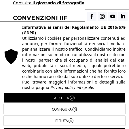
Consulta il
glossario di fotografia
CONVENZIONI IIF
Scopri i vantaggi di essere uno studente di IIF
Informativa ai sensi del Regolamento UE 2016/679
(GDPR)
Utilizziamo i cookies per personalizzare contenuti ed
annunci, per fornire funzionalità dei social media e
© 2026 Istituto Italiano di Fotografia® srl, Via
per analizzare il nostro traffico. Condividiamo inoltre
Enrico Caviglia 3, 20139 Milano | Tel 02/58107623
informazioni sul modo in cui utilizza il nostro sito con
i nostri partner che si occupano di analisi dei dati
- 02/58107139
web, pubblicità e social media, i quali potrebbero
P.IVA IT10863240155 | PEC
iifmilano@pec.it
|
combinarle con altre informazioni che ha fornito loro
o che hanno raccolto dal suo utilizzo dei loro servizi.
REA MI-1415688 | Capitale sociale € 10.400,00 I.V.
Puoi trovare maggiori informazioni e dettagli sulla
Le immagini del sito sono utilizzate su licenza dei
nostra pagina
Privacy policy integrale.
rispettivi autori. Powered by
ShareNow!
.
ACCETTA
CONFIGURA
RIFIUTA
Italiano