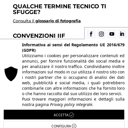
QUALCHE TERMINE TECNICO TI
SFUGGE?
Consulta il
glossario di fotografia
CONVENZIONI IIF
Scopri i vantaggi di essere uno studente di IIF
Informativa ai sensi del Regolamento UE 2016/679
(GDPR)
Utilizziamo i cookies per personalizzare contenuti ed
annunci, per fornire funzionalità dei social media e
© 2026 Istituto Italiano di Fotografia® srl, Via
per analizzare il nostro traffico. Condividiamo inoltre
Enrico Caviglia 3, 20139 Milano | Tel 02/58107623 -
informazioni sul modo in cui utilizza il nostro sito con
i nostri partner che si occupano di analisi dei dati
02/58107139
web, pubblicità e social media, i quali potrebbero
P.IVA IT10863240155 | PEC
iifmilano@pec.it
| REA
combinarle con altre informazioni che ha fornito loro
o che hanno raccolto dal suo utilizzo dei loro servizi.
MI-1415688 | Capitale sociale € 10.400,00 I.V.
Puoi trovare maggiori informazioni e dettagli sulla
Le immagini del sito sono utilizzate su licenza dei
nostra pagina
Privacy policy integrale.
rispettivi autori. Powered by
ShareNow!
.
ACCETTA
CONFIGURA