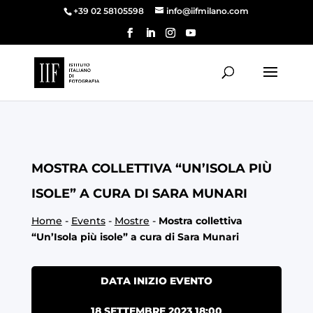
+39 02 58105598
info@iifmilano.com
MOSTRA COLLETTIVA “UN’ISOLA PIÙ
ISOLE” A CURA DI SARA MUNARI
Home
-
Events
-
Mostre
-
Mostra collettiva
“Un’Isola più isole” a cura di Sara Munari
DATA INIZIO EVENTO
18 SETTEMBRE 2023 18:00