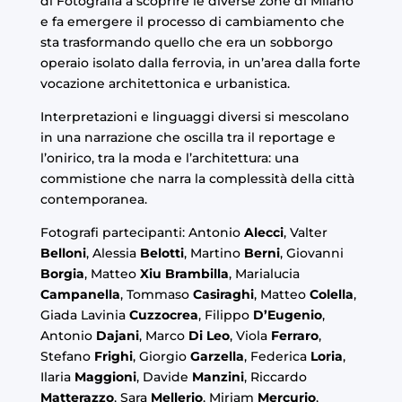
di Fotografia
a scoprire le diverse zone di Milano
e fa emergere il processo di cambiamento che
sta trasformando quello che era un sobborgo
operaio isolato dalla ferrovia, in un’area dalla forte
vocazione architettonica e urbanistica.
Interpretazioni e linguaggi diversi si mescolano
in una narrazione che oscilla tra il reportage e
l’onirico, tra la moda e l’architettura: una
commistione che narra la complessità della città
contemporanea.
Fotografi partecipanti: Antonio
Alecci
, Valter
Belloni
, Alessia
Belotti
, Martino
Berni
, Giovanni
Borgia
, Matteo
Xiu Brambilla
, Marialucia
Campanella
, Tommaso
Casiraghi
, Matteo
Colella
,
Giada Lavinia
Cuzzocrea
, Filippo
D’Eugenio
,
Antonio
Dajani
, Marco
Di Leo
, Viola
Ferraro
,
Stefano
Frighi
, Giorgio
Garzella
, Federica
Loria
,
Ilaria
Maggioni
, Davide
Manzini
, Riccardo
Matterazzo
, Sara
Mellerio
, Miriam
Mercurio
,