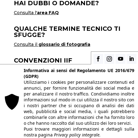
HAI DUBBI O DOMANDE?
Consulta l'
area FAQ
QUALCHE TERMINE TECNICO TI
SFUGGE?
Consulta il
glossario di fotografia
CONVENZIONI IIF
Scopri i vantaggi di essere uno studente di IIF
Informativa ai sensi del Regolamento UE 2016/679
(GDPR)
Utilizziamo i cookies per personalizzare contenuti ed
annunci, per fornire funzionalità dei social media e
© 2026 Istituto Italiano di Fotografia® srl, Via
per analizzare il nostro traffico. Condividiamo inoltre
Enrico Caviglia 3, 20139 Milano | Tel 02/58107623
informazioni sul modo in cui utilizza il nostro sito con
i nostri partner che si occupano di analisi dei dati
- 02/58107139
web, pubblicità e social media, i quali potrebbero
P.IVA IT10863240155 | PEC
iifmilano@pec.it
|
combinarle con altre informazioni che ha fornito loro
o che hanno raccolto dal suo utilizzo dei loro servizi.
REA MI-1415688 | Capitale sociale € 10.400,00 I.V.
Puoi trovare maggiori informazioni e dettagli sulla
Le immagini del sito sono utilizzate su licenza dei
nostra pagina
Privacy policy integrale.