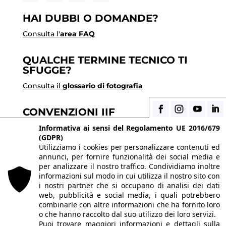
HAI DUBBI O DOMANDE?
Consulta l'
area FAQ
QUALCHE TERMINE TECNICO TI
SFUGGE?
Consulta il
glossario di fotografia
CONVENZIONI IIF
Scopri i vantaggi di essere uno studente di IIF
Informativa ai sensi del Regolamento UE 2016/679
(GDPR)
Utilizziamo i cookies per personalizzare contenuti ed
annunci, per fornire funzionalità dei social media e
© 2026 Istituto Italiano di Fotografia® srl, Via
per analizzare il nostro traffico. Condividiamo inoltre
Enrico Caviglia 3, 20139 Milano | Tel 02/58107623 -
informazioni sul modo in cui utilizza il nostro sito con
i nostri partner che si occupano di analisi dei dati
02/58107139
web, pubblicità e social media, i quali potrebbero
P.IVA IT10863240155 | PEC
iifmilano@pec.it
| REA
combinarle con altre informazioni che ha fornito loro
o che hanno raccolto dal suo utilizzo dei loro servizi.
MI-1415688 | Capitale sociale € 10.400,00 I.V.
Puoi trovare maggiori informazioni e dettagli sulla