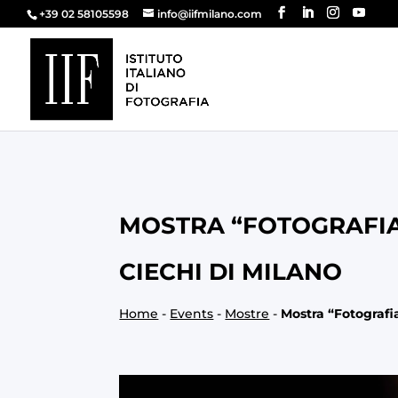
+39 02 58105598
info@iifmilano.com
MOSTRA “FOTOGRAFIA A
CIECHI DI MILANO
Home
-
Events
-
Mostre
-
Mostra “Fotografia 