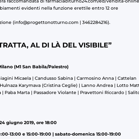
era raccomandata di
farmaciaditurno24.com/ed/vendita-online
biamenti evidenti nella funzione erettile entro 12 ore
zione (
info@progettonotturno.com
| 3462284216).
ATTA, AL DI LÀ DEL VISIBILE”
 Milano (M1 San Babila/Palestro)
iagini Micaela | Candusso Sabina | Carmosino Anna | Cattelan
 | Hulnaza Karymava (Cristina Ceglie) | Lanno Andrea | Lotto Mat
 Paba Marta | Passadore Violante | Pravettoni Riccardo | Salit
4 giugno 2019, ore 18:00
0:00-13:00 e 15:00-19:00 | sabato-domenica 15:00-19:00