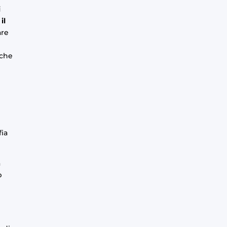
i
il
are
 che
fia
a
p