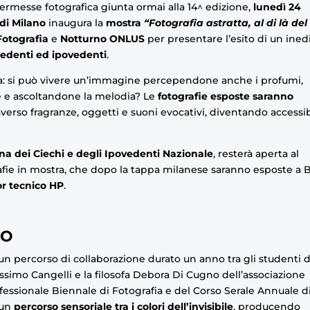
kermesse fotografica giunta ormai alla 14^ edizione,
lunedì 24
i di Milano
inaugura la
mostra
“Fotografia astratta, al di là del
 Fotografia
e
Notturno ONLUS
per presentare l’esito di un ined
vedenti ed ipovedenti
.
a: si può vivere un’immagine percependone anche i profumi,
 e ascoltandone la melodia? Le
fotografie esposte saranno
raverso fragranze, oggetti e suoni evocativi, diventando accessib
na dei Ciechi e degli Ipovedenti Nazionale
, resterà aperta al
rafie in mostra, che dopo la tappa milanese saranno esposte a B
r tecnico
HP
.
CO
i un percorso di collaborazione durato un anno tra gli studenti d
 Massimo Cangelli e la filosofa Debora Di Cugno dell’associazione
fessionale Biennale di Fotografia
e del
Corso Serale Annuale d
 un
percorso sensoriale tra i colori dell’invisibile
, producendo