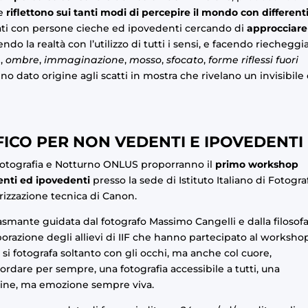
he
riflettono sui tanti modi di percepire il mondo con different
ntati con persone cieche ed ipovedenti cercando di
approcciare 
endo la realtà con l’utilizzo di tutti i sensi, e facendo riecheggi
e
,
ombre
,
immaginazione
,
mosso
,
sfocato
,
forme riflessi fuori
o dato origine agli scatti in mostra che rivelano un invisibile
CO PER NON VEDENTI E IPOVEDENTI
i Fotografia e Notturno ONLUS proporranno il
primo workshop
enti ed ipovedenti
presso la sede di Istituto Italiano di Fotogra
orizzazione tecnica di
Canon
.
mante guidata dal fotografo Massimo Cangelli e dalla filosof
razione degli allievi di IIF che hanno partecipato al worksho
Non si fotografa soltanto con gli occhi, ma anche col cuore,
dare per sempre, una fotografia accessibile a tutti, una
gine, ma emozione sempre viva.