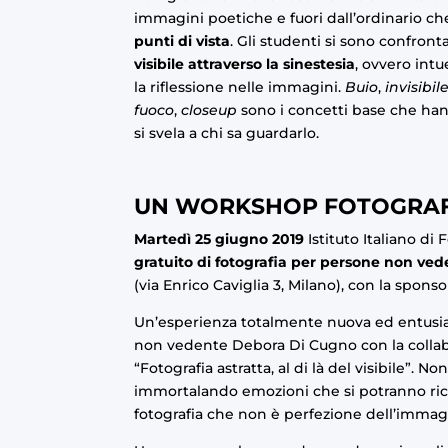
immagini poetiche e fuori dall’ordinario c
punti di vista
. Gli studenti si sono confro
visibile attraverso la sinestesia
, ovvero intu
la riflessione nelle immagini.
Buio
,
invisibil
fuoco
,
closeup
sono i concetti base che hann
si svela a chi sa guardarlo.
UN WORKSHOP FOTOGRAFI
Martedì 25 giugno 2019
Istituto Italiano d
gratuito di fotografia per persone non ved
(via Enrico Caviglia 3, Milano), con la spons
Un’esperienza totalmente nuova ed entusias
non vedente Debora Di Cugno con la collabo
“Fotografia astratta, al di là del visibile”. 
immortalando emozioni che si potranno ricor
fotografia che non è perfezione dell’imma