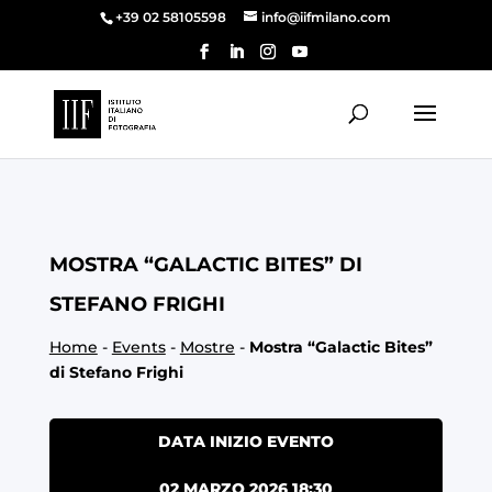
+39 02 58105598
info@iifmilano.com
MOSTRA “GALACTIC BITES” DI
STEFANO FRIGHI
Home
-
Events
-
Mostre
-
Mostra “Galactic Bites”
di Stefano Frighi
DATA INIZIO EVENTO
02 MARZO 2026 18:30