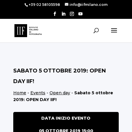
+39 02 58105598
info@iifmilano.com
SABATO 5 OTTOBRE 2019: OPEN
DAY IIF!
Home
-
Events
-
Open day
-
Sabato 5 ottobre
2019: OPEN DAY IIF!
DATA INIZIO EVENTO
05 OTTOBRE 2019 15:00