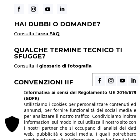
HAI DUBBI O DOMANDE?
Consulta l'
area FAQ
QUALCHE TERMINE TECNICO TI
SFUGGE?
Consulta il
glossario di fotografia
CONVENZIONI IIF
Scopri i vantaggi di essere uno studente di IIF
Informativa ai sensi del Regolamento UE 2016/679
(GDPR)
Utilizziamo i cookies per personalizzare contenuti ed
annunci, per fornire funzionalità dei social media e
© 2026 Istituto Italiano di Fotografia® srl, Via
per analizzare il nostro traffico. Condividiamo inoltre
Enrico Caviglia 3, 20139 Milano | Tel 02/58107623
informazioni sul modo in cui utilizza il nostro sito con
i nostri partner che si occupano di analisi dei dati
- 02/58107139
web, pubblicità e social media, i quali potrebbero
P.IVA IT10863240155 | PEC
iifmilano@pec.it
|
combinarle con altre informazioni che ha fornito loro