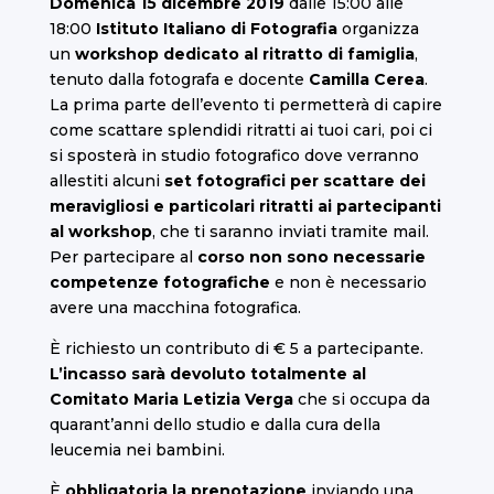
Domenica
15 dicembre 2019
dalle 15:00 alle
18:00
Istituto Italiano di Fotografia
organizza
un
workshop dedicato al ritratto di famiglia
,
tenuto dalla fotografa e docente
Camilla Cerea
.
La prima parte dell’evento ti permetterà di capire
come scattare splendidi ritratti ai tuoi cari, poi ci
si sposterà in studio fotografico dove verranno
allestiti alcuni
set fotografici per scattare dei
meravigliosi e particolari ritratti ai partecipanti
al workshop
, che ti saranno inviati tramite mail.
Per partecipare al
corso non sono necessarie
competenze fotografiche
e non è necessario
avere una macchina fotografica.
È richiesto un contributo di € 5 a partecipante.
L’incasso sarà devoluto totalmente al
Comitato Maria Letizia Verga
che si occupa da
quarant’anni dello studio e dalla cura della
leucemia nei bambini.
È
obbligatoria la prenotazione
inviando una