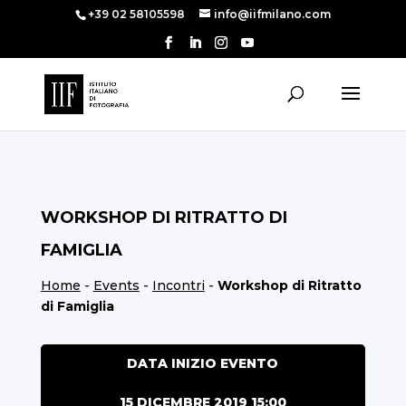
+39 02 58105598
info@iifmilano.com
WORKSHOP DI RITRATTO DI
FAMIGLIA
Home
-
Events
-
Incontri
-
Workshop di Ritratto
di Famiglia
DATA INIZIO EVENTO
15 DICEMBRE 2019 15:00