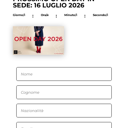
SEDE: 16 LUGLIO 2026
Giorno/i
:
Ora/e
:
Minuto/i
:
Secondo/i