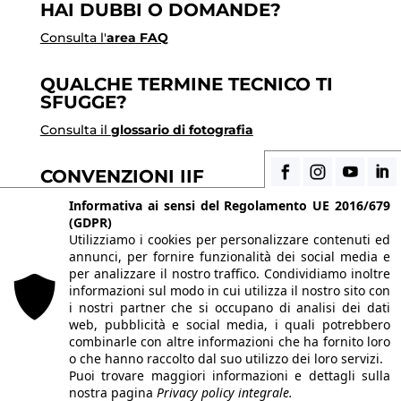
HAI DUBBI O DOMANDE?
Consulta l'
area FAQ
QUALCHE TERMINE TECNICO TI
SFUGGE?
Consulta il
glossario di fotografia
CONVENZIONI IIF
Scopri i vantaggi di essere uno studente di IIF
Informativa ai sensi del Regolamento UE 2016/679
(GDPR)
Utilizziamo i cookies per personalizzare contenuti ed
annunci, per fornire funzionalità dei social media e
© 2026 Istituto Italiano di Fotografia® srl, Via
per analizzare il nostro traffico. Condividiamo inoltre
Enrico Caviglia 3, 20139 Milano | Tel 02/58107623 -
informazioni sul modo in cui utilizza il nostro sito con
i nostri partner che si occupano di analisi dei dati
02/58107139
web, pubblicità e social media, i quali potrebbero
P.IVA IT10863240155 | PEC
iifmilano@pec.it
| REA
combinarle con altre informazioni che ha fornito loro
o che hanno raccolto dal suo utilizzo dei loro servizi.
MI-1415688 | Capitale sociale € 10.400,00 I.V.
Puoi trovare maggiori informazioni e dettagli sulla
Le immagini del sito sono utilizzate su licenza dei
nostra pagina
Privacy policy integrale.