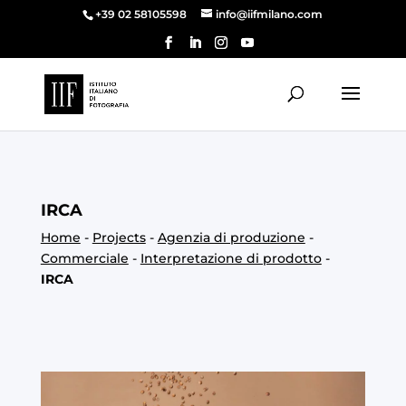
+39 02 58105598
info@iifmilano.com
IRCA
Home
-
Projects
-
Agenzia di produzione
-
Commerciale
-
Interpretazione di prodotto
-
IRCA