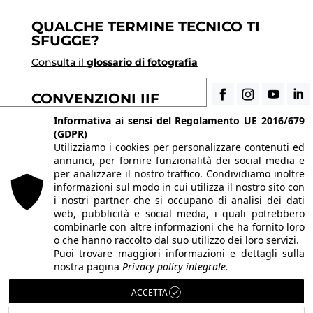
QUALCHE TERMINE TECNICO TI
SFUGGE?
Consulta il
glossario di fotografia
CONVENZIONI IIF
Scopri i vantaggi di essere uno studente di IIF
Informativa ai sensi del Regolamento UE 2016/679
(GDPR)
Utilizziamo i cookies per personalizzare contenuti ed
annunci, per fornire funzionalità dei social media e
© 2026 Istituto Italiano di Fotografia® srl, Via
per analizzare il nostro traffico. Condividiamo inoltre
Enrico Caviglia 3, 20139 Milano | Tel 02/58107623 -
informazioni sul modo in cui utilizza il nostro sito con
i nostri partner che si occupano di analisi dei dati
02/58107139
web, pubblicità e social media, i quali potrebbero
P.IVA IT10863240155 | PEC
iifmilano@pec.it
| REA
combinarle con altre informazioni che ha fornito loro
o che hanno raccolto dal suo utilizzo dei loro servizi.
MI-1415688 | Capitale sociale € 10.400,00 I.V.
Puoi trovare maggiori informazioni e dettagli sulla
Le immagini del sito sono utilizzate su licenza dei
nostra pagina
Privacy policy integrale.
rispettivi autori. Powered by
ShareNow!
.
ACCETTA