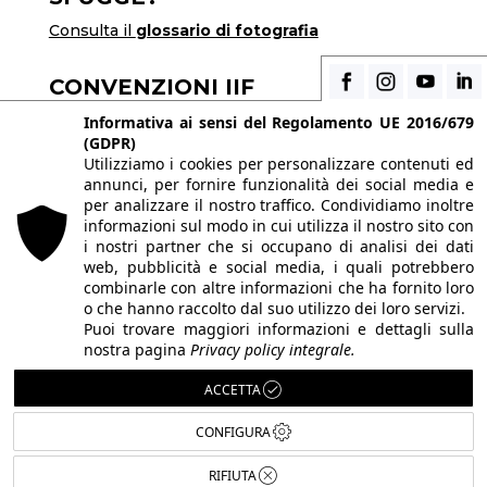
Consulta il
glossario di fotografia
CONVENZIONI IIF
Scopri i vantaggi di essere uno studente di IIF
Informativa ai sensi del Regolamento UE 2016/679
(GDPR)
Utilizziamo i cookies per personalizzare contenuti ed
annunci, per fornire funzionalità dei social media e
© 2026 Istituto Italiano di Fotografia® srl, Via
per analizzare il nostro traffico. Condividiamo inoltre
Enrico Caviglia 3, 20139 Milano | Tel 02/58107623
informazioni sul modo in cui utilizza il nostro sito con
i nostri partner che si occupano di analisi dei dati
- 02/58107139
web, pubblicità e social media, i quali potrebbero
P.IVA IT10863240155 | PEC
iifmilano@pec.it
|
combinarle con altre informazioni che ha fornito loro
o che hanno raccolto dal suo utilizzo dei loro servizi.
REA MI-1415688 | Capitale sociale € 10.400,00 I.V.
Puoi trovare maggiori informazioni e dettagli sulla
Le immagini del sito sono utilizzate su licenza dei
nostra pagina
Privacy policy integrale.
rispettivi autori. Powered by
ShareNow!
.
ACCETTA
CONFIGURA
RIFIUTA