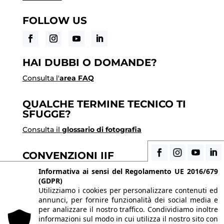
FOLLOW US
HAI DUBBI O DOMANDE?
Consulta l'
area FAQ
QUALCHE TERMINE TECNICO TI
SFUGGE?
Consulta il
glossario di fotografia
CONVENZIONI IIF
Scopri i vantaggi di essere uno studente di IIF
Informativa ai sensi del Regolamento UE 2016/679
(GDPR)
Utilizziamo i cookies per personalizzare contenuti ed
annunci, per fornire funzionalità dei social media e
© 2026 Istituto Italiano di Fotografia® srl, Via
per analizzare il nostro traffico. Condividiamo inoltre
Enrico Caviglia 3, 20139 Milano | Tel 02/58107623 -
informazioni sul modo in cui utilizza il nostro sito con