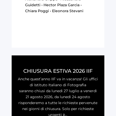
Guidetti • Hector Plaza Garcìa •
Chiara Poggi • Eleonora Stevani
CHIUSURA ESTIVA 2026 IIF
Anche quest’anno IIF va in vacanza! Gli uffici
di Istituto Italiano di Fotografia
saranno chiusi da lunedì 27 luglio a venerdì
21 agosto 2026, da lunedì 24 agosto
risponderemo a tutte le richieste pervenute
nei giorni di chiusura. Solo per richieste
urgenti è...