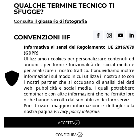
QUALCHE TERMINE TECNICO TI
SFUGGE?
Consulta il
glossario di fotografia
CONVENZIONI IIF
Informativa ai sensi del Regolamento UE 2016/679
Scopri i vantaggi di essere uno studente di IIF
(GDPR)
Utilizziamo i cookies per personalizzare contenuti ed
annunci, per fornire funzionalità dei social media e
© 2026 Istituto Italiano di Fotografia® srl, Via
per analizzare il nostro traffico. Condividiamo inoltre
Enrico Caviglia 3, 20139 Milano | Tel 02/58107623 -
informazioni sul modo in cui utilizza il nostro sito con
i nostri partner che si occupano di analisi dei dati
02/58107139
web, pubblicità e social media, i quali potrebbero
P.IVA IT10863240155 | PEC
iifmilano@pec.it
| REA
combinarle con altre informazioni che ha fornito loro
o che hanno raccolto dal suo utilizzo dei loro servizi.
MI-1415688 | Capitale sociale € 10.400,00 I.V.
Puoi trovare maggiori informazioni e dettagli sulla
Le immagini del sito sono utilizzate su licenza dei
nostra pagina
Privacy policy integrale.
rispettivi autori. Powered by
ShareNow!
.
ACCETTA
CONFIGURA