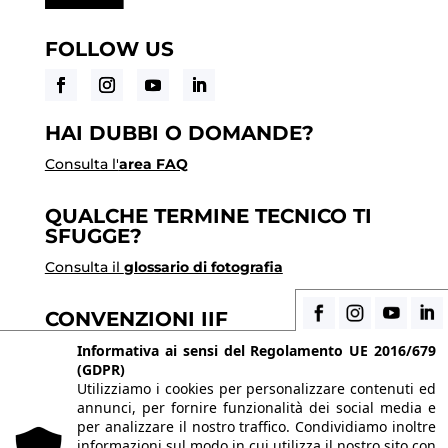
FOLLOW US
HAI DUBBI O DOMANDE?
Consulta l'
area FAQ
QUALCHE TERMINE TECNICO TI
SFUGGE?
Consulta il
glossario di fotografia
CONVENZIONI IIF
Scopri i vantaggi di essere uno studente di IIF
Informativa ai sensi del Regolamento UE 2016/679
(GDPR)
Utilizziamo i cookies per personalizzare contenuti ed
annunci, per fornire funzionalità dei social media e
© 2026 Istituto Italiano di Fotografia® srl, Via
per analizzare il nostro traffico. Condividiamo inoltre
Enrico Caviglia 3, 20139 Milano | Tel 02/58107623 -
informazioni sul modo in cui utilizza il nostro sito con