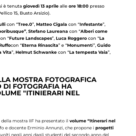
si è tenuta
giovedì 13 aprile
alle
ore 18:00
presso
Pellico 15, Busto Arsizio).
lli
con “
Tree.0
”,
Matteo Cigala
con “
Infestante
”,
boribusque”
,
Stefano Laureana
con “
Alberi come
on “
Future Landscapes
”,
Luca Roggero
con “
La
Ruffo
con “
Eterna Rinascita
” e “
Monument
i”,
Guido
a Vita
”,
Helmut Schwanke
con “
La tempesta Vaia
”,
LLA MOSTRA FOTOGRAFICA
O DI FOTOGRAFIA HA
LUME "ITINIERARI NEL
della mostra IIF ha presentato il
volume “Itinerari nel
rafo e docente Erminio Annunzi, che propone i
progetti
volti negli anni dagli studenti del secondo anno del