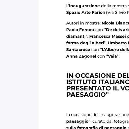
L’
inaugurazione
della mostra 
Spazio Arte Farioli
(Via Silvio 
Autori in mostra:
Nicola Biancu
Paolo Ferrara
con “
De deis ar
diamanti
”,
Francesca Massei
c
forma degli alberi
”,
Umberto 
Santacroce
con “
L’Albero dell
Anna Zagonel
con “
Vaia
”.
IN OCCASIONE DE
ISTITUTO ITALIAN
PRESENTATO IL VO
PAESAGGIO"
In occasione dell'inaugurazione 
paesaggio”
, curato dal fotog
sulla fotografia di paesaggio
s