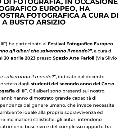
O DI FOTOGRAFIA, IN OCCASIONE
TOGRAFICO EUROPEO, HA
OSTRA FOTOGRAFICA A CURA DI
 A BUSTO ARSIZIO
(IIF) ha partecipato al
Festival Fotografico Europeo
no gli alberi che salveranno il mondo?”
, a cura di
al 30 aprile 2023
presso
Spazio Arte Farioli
(Via Silvio
he salveranno il mondo?
”, indicato dal docente
erpretato dagli
studenti del secondo anno del Corso
ografia
di IIF. Gli alberi sono presenti sul nostro
i anni: hanno dimostrato grande capacità di
ipendenza dal genere umano, che invece necessita
 ambiente ideale alla propria sopravvivenza ed
 inclinazioni stilistiche, gli autori intendono
l patrimonio boschivo e del complesso rapporto tra