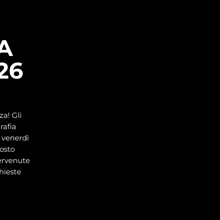
A
26
a! Gli
grafia
a venerdì
gosto
pervenute
chieste