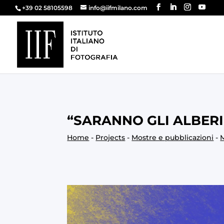
+39 02 58105598
info@iifmilano.com
“SARANNO GLI ALBER
Home
-
Projects
-
Mostre e pubblicazioni
-