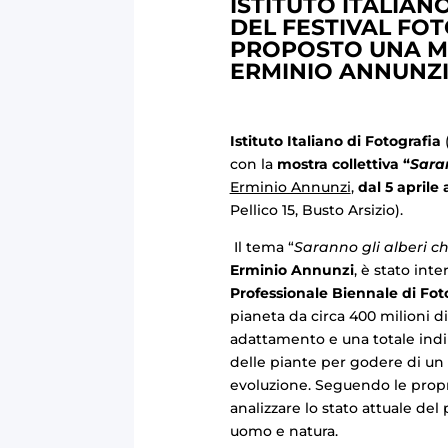
ISTITUTO ITALIAN
DEL FESTIVAL FO
PROPOSTO UNA M
ERMINIO ANNUNZI
Istituto Italiano di Fotografia
con la
mostra collettiva “
Saran
Erminio Annunzi
,
dal 5 aprile 
Pellico 15, Busto Arsizio).
Il tema “
Saranno gli alberi c
Erminio Annunzi
, è stato int
Professionale Biennale di Fot
pianeta da circa 400 milioni d
adattamento e una totale ind
delle piante per godere di un
evoluzione. Seguendo le proprie
analizzare lo stato attuale de
uomo e natura.