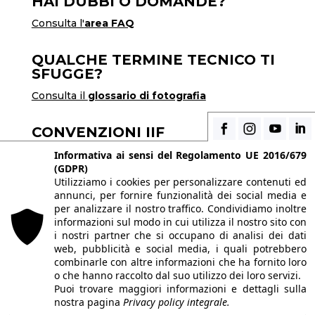
HAI DUBBI O DOMANDE?
Consulta l'
area FAQ
QUALCHE TERMINE TECNICO TI
SFUGGE?
Consulta il
glossario di fotografia
CONVENZIONI IIF
Scopri i vantaggi di essere uno studente di IIF
Informativa ai sensi del Regolamento UE 2016/679
(GDPR)
Utilizziamo i cookies per personalizzare contenuti ed
annunci, per fornire funzionalità dei social media e
© 2026 Istituto Italiano di Fotografia® srl, Via
per analizzare il nostro traffico. Condividiamo inoltre
Enrico Caviglia 3, 20139 Milano | Tel 02/58107623
informazioni sul modo in cui utilizza il nostro sito con
i nostri partner che si occupano di analisi dei dati
- 02/58107139
web, pubblicità e social media, i quali potrebbero
P.IVA IT10863240155 | PEC
iifmilano@pec.it
|
combinarle con altre informazioni che ha fornito loro
o che hanno raccolto dal suo utilizzo dei loro servizi.
REA MI-1415688 | Capitale sociale € 10.400,00 I.V.
Puoi trovare maggiori informazioni e dettagli sulla
Le immagini del sito sono utilizzate su licenza dei
nostra pagina
Privacy policy integrale.