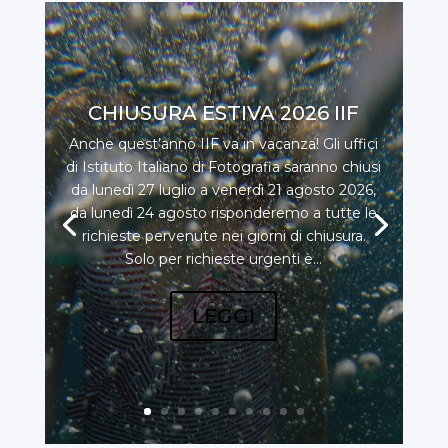
CHIUSURA ESTIVA 2026 IIF
Anche quest’anno IIF va in vacanza! Gli uffici
di Istituto Italiano di Fotografia saranno chiusi
da lunedì 27 luglio a venerdì 21 agosto 2026,
da lunedì 24 agosto risponderemo a tutte le
richieste pervenute nei giorni di chiusura.
Solo per richieste urgenti è...
LEGGI