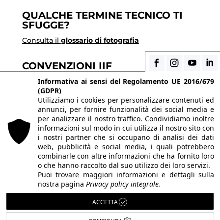
QUALCHE TERMINE TECNICO TI
SFUGGE?
Consulta il
glossario di fotografia
CONVENZIONI IIF
Scopri i vantaggi di essere uno studente di IIF
Informativa ai sensi del Regolamento UE 2016/679
(GDPR)
Utilizziamo i cookies per personalizzare contenuti ed
annunci, per fornire funzionalità dei social media e
© 2026 Istituto Italiano di Fotografia® srl, Via
per analizzare il nostro traffico. Condividiamo inoltre
Enrico Caviglia 3, 20139 Milano | Tel 02/58107623 -
informazioni sul modo in cui utilizza il nostro sito con
i nostri partner che si occupano di analisi dei dati
02/58107139
web, pubblicità e social media, i quali potrebbero
P.IVA IT10863240155 | PEC
iifmilano@pec.it
| REA
combinarle con altre informazioni che ha fornito loro
o che hanno raccolto dal suo utilizzo dei loro servizi.
MI-1415688 | Capitale sociale € 10.400,00 I.V.
Puoi trovare maggiori informazioni e dettagli sulla
Le immagini del sito sono utilizzate su licenza dei
nostra pagina
Privacy policy integrale.
rispettivi autori. Powered by
ShareNow!
.
ACCETTA