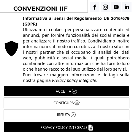
CONVENZIONI IIF
Scopri i vantaggi di essere uno studente di IIF
Informativa ai sensi del Regolamento UE 2016/679
(GDPR)
Utilizziamo i cookies per personalizzare contenuti ed
annunci, per fornire funzionalità dei social media e
© 2026 Istituto Italiano di Fotografia® srl, Via
per analizzare il nostro traffico. Condividiamo inoltre
Enrico Caviglia 3, 20139 Milano | Tel 02/58107623 -
informazioni sul modo in cui utilizza il nostro sito con
i nostri partner che si occupano di analisi dei dati
02/58107139
web, pubblicità e social media, i quali potrebbero
P.IVA IT10863240155 | PEC
iifmilano@pec.it
| REA
combinarle con altre informazioni che ha fornito loro
o che hanno raccolto dal suo utilizzo dei loro servizi.
MI-1415688 | Capitale sociale € 10.400,00 I.V.
Puoi trovare maggiori informazioni e dettagli sulla
Le immagini del sito sono utilizzate su licenza dei
nostra pagina
Privacy policy integrale.
rispettivi autori. Powered by
ShareNow!
.
ACCETTA
CONFIGURA
RIFIUTA
Italiano
PRIVACY POLICY INTEGRALE