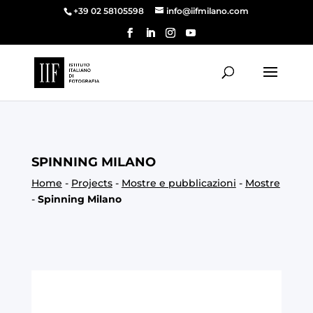
+39 02 58105598
info@iifmilano.com
SPINNING MILANO
Home
-
Projects
-
Mostre e pubblicazioni
-
Mostre
-
Spinning Milano