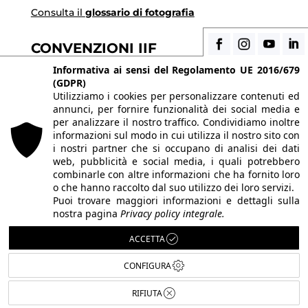
Consulta il
glossario di fotografia
CONVENZIONI IIF
Scopri i vantaggi di essere uno studente di IIF
Informativa ai sensi del Regolamento UE 2016/679
(GDPR)
Utilizziamo i cookies per personalizzare contenuti ed
annunci, per fornire funzionalità dei social media e
© 2026 Istituto Italiano di Fotografia® srl, Via
per analizzare il nostro traffico. Condividiamo inoltre
Enrico Caviglia 3, 20139 Milano | Tel 02/58107623 -
informazioni sul modo in cui utilizza il nostro sito con
i nostri partner che si occupano di analisi dei dati
02/58107139
web, pubblicità e social media, i quali potrebbero
P.IVA IT10863240155 | PEC
iifmilano@pec.it
| REA
combinarle con altre informazioni che ha fornito loro
o che hanno raccolto dal suo utilizzo dei loro servizi.
MI-1415688 | Capitale sociale € 10.400,00 I.V.
Puoi trovare maggiori informazioni e dettagli sulla
Le immagini del sito sono utilizzate su licenza dei
nostra pagina
Privacy policy integrale.
rispettivi autori. Powered by
ShareNow!
.
ACCETTA
CONFIGURA
RIFIUTA
Italiano