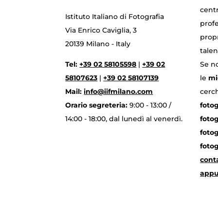
centr
Istituto Italiano di Fotografia
profe
Via Enrico Caviglia, 3
propr
20139 Milano - Italy
tale
Tel:
+39 02 58105598
|
+39 02
Se no
58107623
|
+39 02 58107139
le
mi
Mail:
info@iifmilano.com
cerch
Orario segreteria:
9:00 - 13:00 /
fotog
14:00 - 18:00, dal lunedì al venerdì.
foto
foto
foto
cont
app