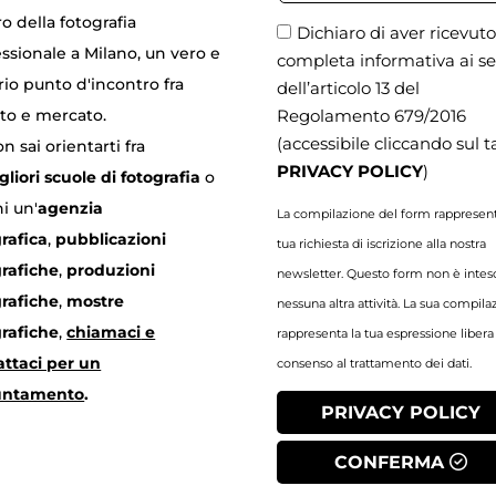
o della fotografia
Dichiaro di aver ricevut
ssionale a Milano, un vero e
completa informativa ai se
io punto d'incontro fra
dell’articolo 13 del
nto e mercato.
Regolamento 679/2016
(accessibile cliccando sul t
n sai orientarti fra
PRIVACY POLICY
)
gliori scuole di fotografia
o
i un'
agenzia
La compilazione del form rappresent
rafica
,
pubblicazioni
tua richiesta di iscrizione alla nostra
grafiche
,
produzioni
newsletter. Questo form non è intes
grafiche
,
mostre
nessuna altra attività. La sua compil
grafiche
,
chiamaci
e
rappresenta la tua espressione libera
attaci per un
consenso al trattamento dei dati.
untamento
.
PRIVACY POLICY
CONFERMA