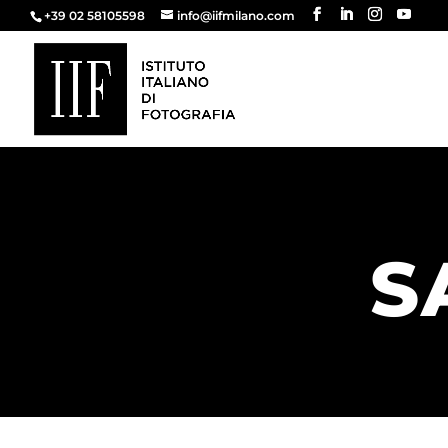
+39 02 58105598
info@iifmilano.com
S