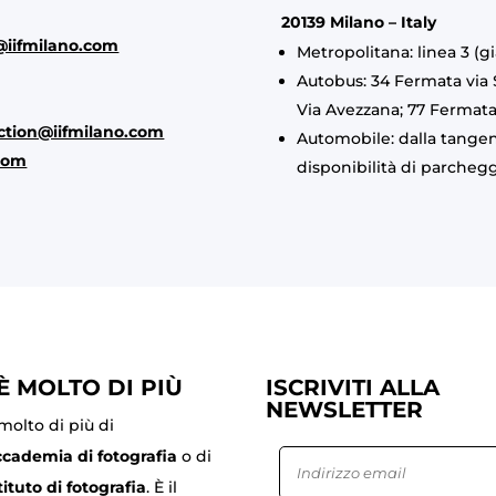
20139 Milano – Italy
@iifmilano.com
Metropolitana: linea 3 (g
Autobus: 34 Fermata via
Via Avezzana; 77 Fermata
ction@iifmilano.com
Automobile: dalla tangen
com
disponibilità di parcheggi
 È MOLTO DI PIÙ
ISCRIVITI ALLA
NEWSLETTER
 molto di più di
ccademia di fotografia
o di
tituto di fotografia
. È il