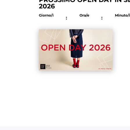
2026
Giorno/i
Ora/e
Minuto/
:
: