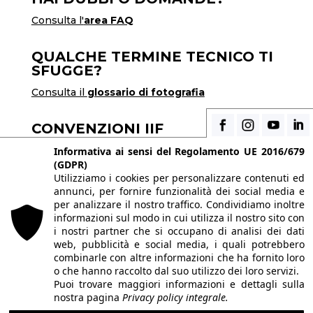
Consulta l'
area FAQ
QUALCHE TERMINE TECNICO TI
SFUGGE?
Consulta il
glossario di fotografia
CONVENZIONI IIF
Scopri i vantaggi di essere uno studente di IIF
Informativa ai sensi del Regolamento UE 2016/679
(GDPR)
Utilizziamo i cookies per personalizzare contenuti ed
annunci, per fornire funzionalità dei social media e
© 2026 Istituto Italiano di Fotografia® srl, Via
per analizzare il nostro traffico. Condividiamo inoltre
Enrico Caviglia 3, 20139 Milano | Tel 02/58107623
informazioni sul modo in cui utilizza il nostro sito con
i nostri partner che si occupano di analisi dei dati
- 02/58107139
web, pubblicità e social media, i quali potrebbero
P.IVA IT10863240155 | PEC
iifmilano@pec.it
|
combinarle con altre informazioni che ha fornito loro
o che hanno raccolto dal suo utilizzo dei loro servizi.
REA MI-1415688 | Capitale sociale € 10.400,00 I.V.
Puoi trovare maggiori informazioni e dettagli sulla
Le immagini del sito sono utilizzate su licenza dei
nostra pagina
Privacy policy integrale.
rispettivi autori. Powered by
ShareNow!
.