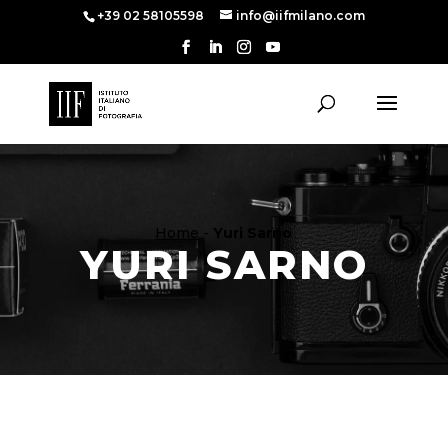
+39 02 58105598
info@iifmilano.com
Home
-
Yuri Sarno
YURI SARNO