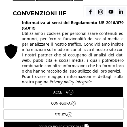
CONVENZIONI IIF
Scopri i vantaggi di essere uno studente di IIF
Informativa ai sensi del Regolamento UE 2016/679
(GDPR)
Utilizziamo i cookies per personalizzare contenuti ed
annunci, per fornire funzionalità dei social media e
© 2026 Istituto Italiano di Fotografia® srl, Via
per analizzare il nostro traffico. Condividiamo inoltre
Enrico Caviglia 3, 20139 Milano | Tel 02/58107623
informazioni sul modo in cui utilizza il nostro sito con
i nostri partner che si occupano di analisi dei dati
- 02/58107139
web, pubblicità e social media, i quali potrebbero
P.IVA IT10863240155 | PEC
iifmilano@pec.it
|
combinarle con altre informazioni che ha fornito loro
o che hanno raccolto dal suo utilizzo dei loro servizi.
REA MI-1415688 | Capitale sociale € 10.400,00 I.V.
Puoi trovare maggiori informazioni e dettagli sulla
Le immagini del sito sono utilizzate su licenza dei
nostra pagina
Privacy policy integrale.
rispettivi autori. Powered by
ShareNow!
.
ACCETTA
CONFIGURA
RIFIUTA
Italiano
PRIVACY POLICY INTEGRALE