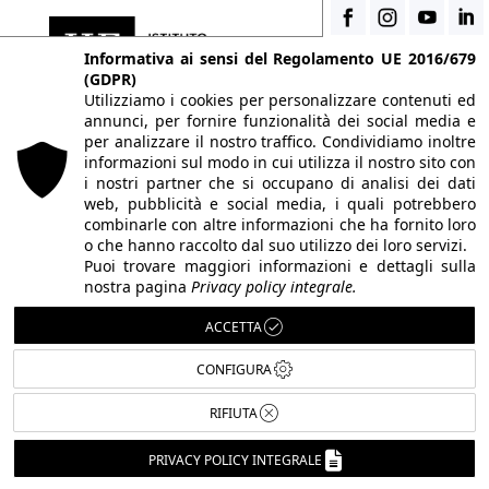
Informativa ai sensi del Regolamento UE 2016/679
(GDPR)
Utilizziamo i cookies per personalizzare contenuti ed
annunci, per fornire funzionalità dei social media e
per analizzare il nostro traffico. Condividiamo inoltre
FOLLOW US
informazioni sul modo in cui utilizza il nostro sito con
i nostri partner che si occupano di analisi dei dati
web, pubblicità e social media, i quali potrebbero
combinarle con altre informazioni che ha fornito loro
HAI DUBBI O DOMANDE?
o che hanno raccolto dal suo utilizzo dei loro servizi.
Puoi trovare maggiori informazioni e dettagli sulla
Consulta l'
area FAQ
nostra pagina
Privacy policy integrale.
QUALCHE TERMINE TECNICO TI
ACCETTA
SFUGGE?
CONFIGURA
Consulta il
glossario di fotografia
RIFIUTA
CONVENZIONI IIF
PRIVACY POLICY INTEGRALE
Scopri i vantaggi di essere uno studente di IIF