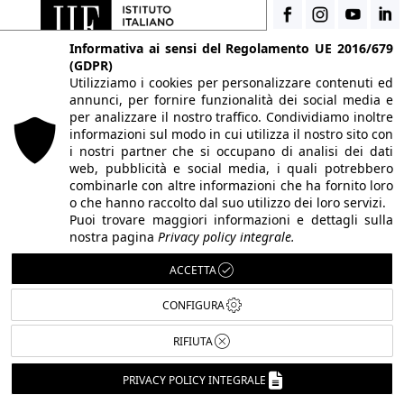
Informativa ai sensi del Regolamento UE 2016/679
(GDPR)
Utilizziamo i cookies per personalizzare contenuti ed
FOLLOW US
annunci, per fornire funzionalità dei social media e
per analizzare il nostro traffico. Condividiamo inoltre
informazioni sul modo in cui utilizza il nostro sito con
i nostri partner che si occupano di analisi dei dati
web, pubblicità e social media, i quali potrebbero
HAI DUBBI O DOMANDE?
combinarle con altre informazioni che ha fornito loro
o che hanno raccolto dal suo utilizzo dei loro servizi.
Consulta l'
area FAQ
Puoi trovare maggiori informazioni e dettagli sulla
nostra pagina
Privacy policy integrale.
QUALCHE TERMINE TECNICO TI
SFUGGE?
ACCETTA
Consulta il
glossario di fotografia
CONFIGURA
CONVENZIONI IIF
RIFIUTA
Scopri i vantaggi di essere uno studente di IIF
PRIVACY POLICY INTEGRALE