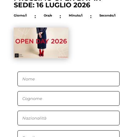
SEDE: 16 LUGLIO 2026
Giorno/i
:
Ora/e
:
Minuto/i
:
Secondo/i