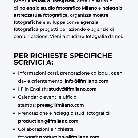
propria
scuola di fotografia
, offre un servizio
di
noleggio studio fotografico Milano
e
noleggio
attrezzatura fotografica
, organizza
mostre
fotografiche
e sviluppa come
agenzia
fotografica
progetti per aziende e agenzie di
comunicazione. Vieni a studiare fotografia da noi.
PER RICHIESTE SPECIFICHE
SCRIVICI A:
Informazioni corsi, prenotazione colloqui, open
day e orientamento:
info@iifmilano.com
IIF in English:
study@iifmilano.com
Calendario eventi e ufficio
stampa:
press@iifmilano.com
Prenotazione e noleggio studi fotografici:
production@iifmilano.com
Collaborazioni e richiesta
fotografi:
production@iifmilano.com