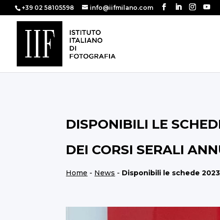
+39 02 58105598
info@iifmilano.com
DISPONIBILI LE SCHE
DEI CORSI SERALI ANN
Home
-
News
-
Disponibili le schede 2023