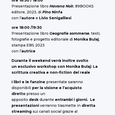
ore 16:30 / 18:00
Presentazione libro
Havana Noir
,
89BOOKS
editore, 2023, di
Pino
Ninfa
con l’
autore
e
Livio Senigalliesi
ore 18:00 /19:30
Presentazione libro
Geografie sommerse
, testi,
fotografie e progetto editoriale di
Monika Bulaj
,
stampa EBS 2023
con l’
autrice
Durante il weekend verrà inoltre svolto
un
esclusivo workshop con Monika Bulaj
: La
scrittura creativa e non-fiction del reale
I libri e le fanzine
presentate saranno
disponibili
per la visione e l’acquisto
diretto
presso un
apposito
desk
durante
entrambi i giorni.
Le
presentazioni
verranno trasmette in
diretta
streaming
sui canali social grazie al