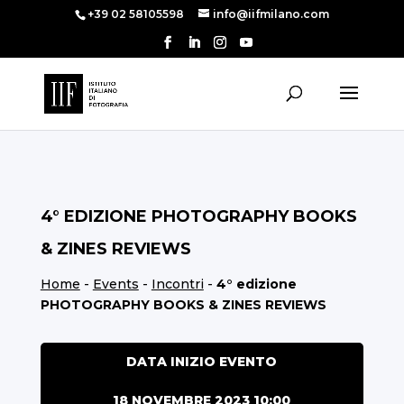
+39 02 58105598
info@iifmilano.com
4° EDIZIONE PHOTOGRAPHY BOOKS
& ZINES REVIEWS
Home
-
Events
-
Incontri
-
4° edizione
PHOTOGRAPHY BOOKS & ZINES REVIEWS
DATA INIZIO EVENTO
18 NOVEMBRE 2023 10:00