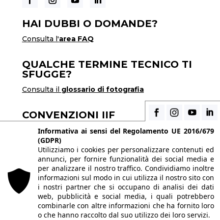
HAI DUBBI O DOMANDE?
Consulta l'
area FAQ
QUALCHE TERMINE TECNICO TI
SFUGGE?
Consulta il
glossario di fotografia
CONVENZIONI IIF
Scopri i vantaggi di essere uno studente di IIF
Informativa ai sensi del Regolamento UE 2016/679
(GDPR)
Utilizziamo i cookies per personalizzare contenuti ed
annunci, per fornire funzionalità dei social media e
© 2026 Istituto Italiano di Fotografia® srl, Via
per analizzare il nostro traffico. Condividiamo inoltre
Enrico Caviglia 3, 20139 Milano | Tel 02/58107623
informazioni sul modo in cui utilizza il nostro sito con
i nostri partner che si occupano di analisi dei dati
- 02/58107139
web, pubblicità e social media, i quali potrebbero
P.IVA IT10863240155 | PEC
iifmilano@pec.it
|
combinarle con altre informazioni che ha fornito loro
o che hanno raccolto dal suo utilizzo dei loro servizi.
REA MI-1415688 | Capitale sociale € 10.400,00 I.V.