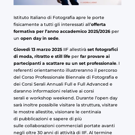
Istituto Italiano di Fotografia apre le porte
fisicamente a tutti gli interessati all’
offerta
formativa per l’anno accademico 2025/2026
per
un
open day in sede
.
Giovedì 13 marzo 2025
IIF allestirà
set fotografici
di moda, ritratto e still life
per
far provare ai
partecipanti a scattare su un set professionale
. I
referenti orientamento illustreranno il percorso
del
Corso Professionale Biennale di Fotografia
e
dei Corsi Serali Annuali
Full
e
Full Advanced
e
daranno informazioni relative ai
corsi
serali
e
workshop weekend
. Durante l’open day
sarà inoltre possibile visitare la struttura, visitare
le
mostre
allestite, visionare le centinaia
di
pubblicazioni
e sapere di più
sulle
collaborazioni commerciali
portate avanti
negli oltre 30 anni di attività di IIF. Al termine