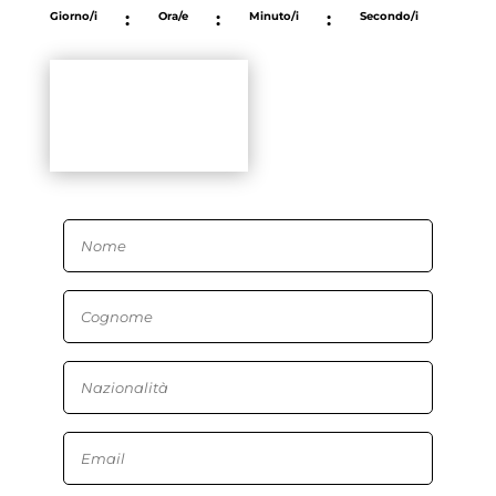
Giorno/i
:
Ora/e
:
Minuto/i
:
Secondo/i