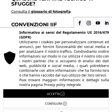
SFUGGE?
Consulta il
glossario di fotografia
CONVENZIONI IIF
Scopri i vantaggi di essere uno studente di IIF
Informativa ai sensi del Regolamento UE 2016/679
(GDPR)
Utilizziamo i cookies per personalizzare contenuti ed
annunci, per fornire funzionalità dei social media e
© 2026 Istituto Italiano di Fotografia® srl, Via
per analizzare il nostro traffico. Condividiamo inoltre
Enrico Caviglia 3, 20139 Milano | Tel 02/58107623 -
informazioni sul modo in cui utilizza il nostro sito con
i nostri partner che si occupano di analisi dei dati
02/58107139
web, pubblicità e social media, i quali potrebbero
P.IVA IT10863240155 | PEC
iifmilano@pec.it
| REA
combinarle con altre informazioni che ha fornito loro
o che hanno raccolto dal suo utilizzo dei loro servizi.
MI-1415688 | Capitale sociale € 10.400,00 I.V.
Puoi trovare maggiori informazioni e dettagli sulla
Le immagini del sito sono utilizzate su licenza dei
nostra pagina
Privacy policy integrale.
rispettivi autori. Powered by
ShareNow!
.
ACCETTA
CONFIGURA