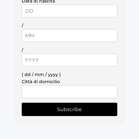
Data di nascita
/
/
( dd / mm / yyyy )
Città di domicilio