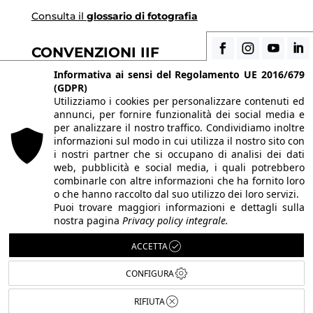
Consulta il
glossario di fotografia
CONVENZIONI IIF
Informativa ai sensi del Regolamento UE 2016/679
Scopri i vantaggi di essere uno studente di IIF
(GDPR)
Utilizziamo i cookies per personalizzare contenuti ed
annunci, per fornire funzionalità dei social media e
© 2026 Istituto Italiano di Fotografia® srl, Via
per analizzare il nostro traffico. Condividiamo inoltre
Enrico Caviglia 3, 20139 Milano | Tel 02/58107623 -
informazioni sul modo in cui utilizza il nostro sito con
i nostri partner che si occupano di analisi dei dati
02/58107139
web, pubblicità e social media, i quali potrebbero
P.IVA IT10863240155 | PEC
iifmilano@pec.it
| REA
combinarle con altre informazioni che ha fornito loro
o che hanno raccolto dal suo utilizzo dei loro servizi.
MI-1415688 | Capitale sociale € 10.400,00 I.V.
Puoi trovare maggiori informazioni e dettagli sulla
Le immagini del sito sono utilizzate su licenza dei
nostra pagina
Privacy policy integrale.
rispettivi autori. Powered by
ShareNow!
.
ACCETTA
CONFIGURA
RIFIUTA