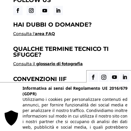
HAI DUBBI O DOMANDE?
Consulta l'
area FAQ
QUALCHE TERMINE TECNICO TI
SFUGGE?
Consulta il
glossario di fotografia
CONVENZIONI IIF
Scopri i vantaggi di essere uno studente di IIF
Informativa ai sensi del Regolamento UE 2016/679
(GDPR)
Utilizziamo i cookies per personalizzare contenuti ed
annunci, per fornire funzionalità dei social media e
© 2026 Istituto Italiano di Fotografia® srl, Via
per analizzare il nostro traffico. Condividiamo inoltre
Enrico Caviglia 3, 20139 Milano | Tel 02/58107623 -
informazioni sul modo in cui utilizza il nostro sito con
i nostri partner che si occupano di analisi dei dati
02/58107139
web, pubblicità e social media, i quali potrebbero
P.IVA IT10863240155 | PEC
iifmilano@pec.it
| REA