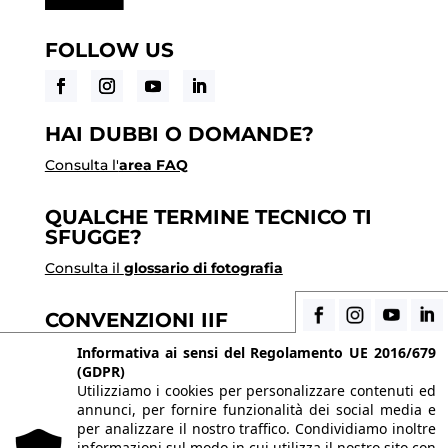
FOLLOW US
HAI DUBBI O DOMANDE?
Consulta l'
area FAQ
QUALCHE TERMINE TECNICO TI
SFUGGE?
Consulta il
glossario di fotografia
CONVENZIONI IIF
Scopri i vantaggi di essere uno studente di IIF
Informativa ai sensi del Regolamento UE 2016/679
(GDPR)
Utilizziamo i cookies per personalizzare contenuti ed
annunci, per fornire funzionalità dei social media e
© 2026 Istituto Italiano di Fotografia® srl, Via
per analizzare il nostro traffico. Condividiamo inoltre
Enrico Caviglia 3, 20139 Milano | Tel 02/58107623 -
informazioni sul modo in cui utilizza il nostro sito con