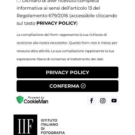
Dichiaro di aver ricevuto completa
informativa ai sensi dell’articolo 13 del
Regolamento 679/2016
(accessibile cliccando
sul tasto
PRIVACY POLICY
)
La compilazione del form rappresenta la tua richiesta di
iscrizione alla nostra newsletter. Questo form non è inteso per
nessuna altra attività. La sua compilazione rappresenta la tua
espressione libera di consenso al trattamento dei dati.
PRIVACY POLICY
CONFERMA