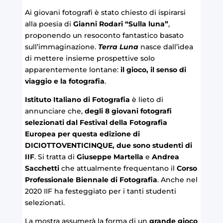
Ai giovani fotografi è stato chiesto di ispirarsi
alla poesia di
Gianni Rodari “Sulla luna”
,
proponendo un resoconto fantastico basato
sull’immaginazione.
Terra Luna
nasce dall’idea
di mettere insieme prospettive solo
apparentemente lontane:
il gioco, il senso di
viaggio e la fotografia
.
Istituto Italiano di Fotografia
è lieto di
annunciare che,
degli 8 giovani fotografi
selezionati dal Festival della Fotografia
Europea per questa edizione di
DICIOTTOVENTICINQUE, due sono studenti di
IIF
. Si tratta di
Giuseppe Martella
e
Andrea
Sacchetti
che attualmente frequentano il
Corso
Professionale Biennale di Fotografia
.
Anche nel
2020
IIF ha festeggiato per i tanti studenti
selezionati.
La mostra assumerà la forma di un
grande gioco