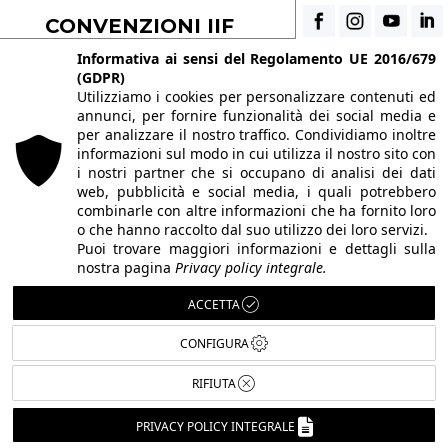
CONVENZIONI IIF
Scopri i vantaggi di essere uno studente di IIF
Informativa ai sensi del Regolamento UE 2016/679
(GDPR)
Utilizziamo i cookies per personalizzare contenuti ed
annunci, per fornire funzionalità dei social media e
© 2026 Istituto Italiano di Fotografia® srl, Via
per analizzare il nostro traffico. Condividiamo inoltre
Enrico Caviglia 3, 20139 Milano | Tel 02/58107623
informazioni sul modo in cui utilizza il nostro sito con
i nostri partner che si occupano di analisi dei dati
- 02/58107139
web, pubblicità e social media, i quali potrebbero
P.IVA IT10863240155 | PEC
iifmilano@pec.it
|
combinarle con altre informazioni che ha fornito loro
o che hanno raccolto dal suo utilizzo dei loro servizi.
REA MI-1415688 | Capitale sociale € 10.400,00 I.V.
Puoi trovare maggiori informazioni e dettagli sulla
Le immagini del sito sono utilizzate su licenza dei
nostra pagina
Privacy policy integrale.
rispettivi autori. Powered by
ShareNow!
.
ACCETTA
CONFIGURA
RIFIUTA
Italiano
PRIVACY POLICY INTEGRALE