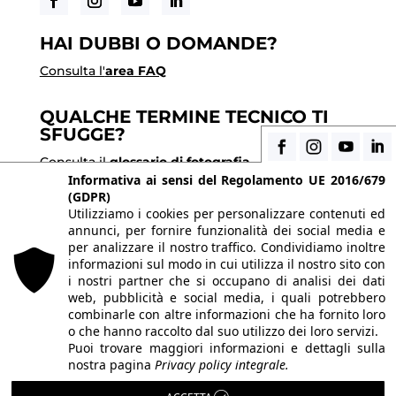
HAI DUBBI O DOMANDE?
Consulta l'
area FAQ
QUALCHE TERMINE TECNICO TI
SFUGGE?
Consulta il
glossario di fotografia
Informativa ai sensi del Regolamento UE 2016/679
(GDPR)
CONVENZIONI IIF
Utilizziamo i cookies per personalizzare contenuti ed
annunci, per fornire funzionalità dei social media e
Scopri i vantaggi di essere uno studente di IIF
per analizzare il nostro traffico. Condividiamo inoltre
informazioni sul modo in cui utilizza il nostro sito con
i nostri partner che si occupano di analisi dei dati
© 2026 Istituto Italiano di Fotografia® srl, Via
web, pubblicità e social media, i quali potrebbero
Enrico Caviglia 3, 20139 Milano | Tel 02/58107623 -
combinarle con altre informazioni che ha fornito loro
o che hanno raccolto dal suo utilizzo dei loro servizi.
02/58107139
Puoi trovare maggiori informazioni e dettagli sulla
P.IVA IT10863240155 | PEC
iifmilano@pec.it
| REA
nostra pagina
Privacy policy integrale.
MI-1415688 | Capitale sociale € 10.400,00 I.V.