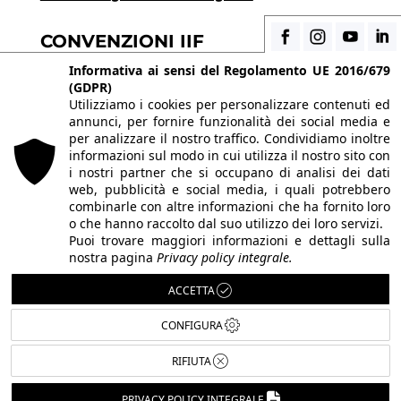
CONVENZIONI IIF
Scopri i vantaggi di essere uno studente di IIF
Informativa ai sensi del Regolamento UE 2016/679
(GDPR)
Utilizziamo i cookies per personalizzare contenuti ed
annunci, per fornire funzionalità dei social media e
© 2026 Istituto Italiano di Fotografia® srl, Via
per analizzare il nostro traffico. Condividiamo inoltre
Enrico Caviglia 3, 20139 Milano | Tel 02/58107623 -
informazioni sul modo in cui utilizza il nostro sito con
i nostri partner che si occupano di analisi dei dati
02/58107139
web, pubblicità e social media, i quali potrebbero
P.IVA IT10863240155 | PEC
iifmilano@pec.it
| REA
combinarle con altre informazioni che ha fornito loro
o che hanno raccolto dal suo utilizzo dei loro servizi.
MI-1415688 | Capitale sociale € 10.400,00 I.V.
Puoi trovare maggiori informazioni e dettagli sulla
Le immagini del sito sono utilizzate su licenza dei
nostra pagina
Privacy policy integrale.
rispettivi autori. Powered by
ShareNow!
.
ACCETTA
CONFIGURA
RIFIUTA
Italiano
English
PRIVACY POLICY INTEGRALE