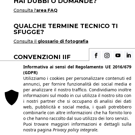
HAI DUBBI O DOMANDE?
Consulta l'
area FAQ
QUALCHE TERMINE TECNICO TI
SFUGGE?
Consulta il
glossario di fotografia
CONVENZIONI IIF
Scopri i vantaggi di essere uno studente di IIF
Informativa ai sensi del Regolamento UE 2016/679
(GDPR)
Utilizziamo i cookies per personalizzare contenuti ed
annunci, per fornire funzionalità dei social media e
© 2026 Istituto Italiano di Fotografia® srl, Via
per analizzare il nostro traffico. Condividiamo inoltre
Enrico Caviglia 3, 20139 Milano | Tel 02/58107623
informazioni sul modo in cui utilizza il nostro sito con
i nostri partner che si occupano di analisi dei dati
- 02/58107139
web, pubblicità e social media, i quali potrebbero
P.IVA IT10863240155 | PEC
iifmilano@pec.it
|
combinarle con altre informazioni che ha fornito loro
o che hanno raccolto dal suo utilizzo dei loro servizi.
REA MI-1415688 | Capitale sociale € 10.400,00 I.V.
Puoi trovare maggiori informazioni e dettagli sulla
Le immagini del sito sono utilizzate su licenza dei
nostra pagina
Privacy policy integrale.