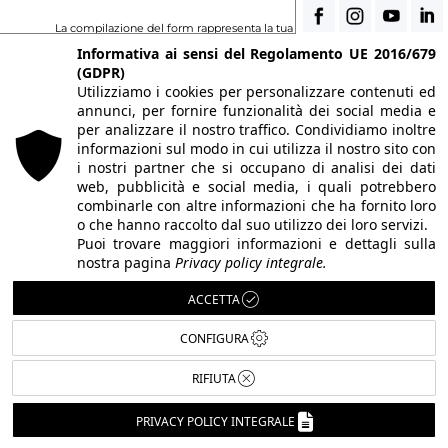
La compilazione del form rappresenta la tua richiesta di
Informativa ai sensi del Regolamento UE 2016/679
iscrizione alla nostra newsletter. Questo form non è inteso per
(GDPR)
nessuna altra attività. La sua compilazione rappresenta la tua
Utilizziamo i cookies per personalizzare contenuti ed
annunci, per fornire funzionalità dei social media e
espressione libera di consenso al trattamento dei dati.
per analizzare il nostro traffico. Condividiamo inoltre
informazioni sul modo in cui utilizza il nostro sito con
PRIVACY POLICY
i nostri partner che si occupano di analisi dei dati
web, pubblicità e social media, i quali potrebbero
CONFERMA
combinarle con altre informazioni che ha fornito loro
o che hanno raccolto dal suo utilizzo dei loro servizi.
Puoi trovare maggiori informazioni e dettagli sulla
nostra pagina
Privacy policy integrale.
ACCETTA
CONFIGURA
RIFIUTA
FOLLOW US
PRIVACY POLICY INTEGRALE