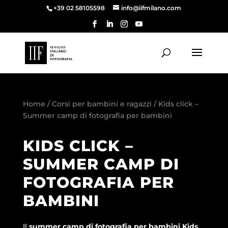
+39 02 58105598
info@iifmilano.com
Home
/
Corsi per bambini e ragazzi
/ Kids click –
Summer camp di fotografia per bambini
KIDS CLICK –
SUMMER CAMP DI
FOTOGRAFIA PER
BAMBINI
Il
summer camp di fotografia per bambini Kids