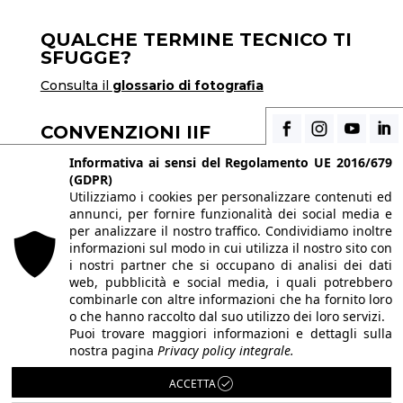
QUALCHE TERMINE TECNICO TI
SFUGGE?
Consulta il
glossario di fotografia
CONVENZIONI IIF
Scopri i vantaggi di essere uno studente di IIF
Informativa ai sensi del Regolamento UE 2016/679
(GDPR)
Utilizziamo i cookies per personalizzare contenuti ed
annunci, per fornire funzionalità dei social media e
© 2026 Istituto Italiano di Fotografia® srl, Via
per analizzare il nostro traffico. Condividiamo inoltre
Enrico Caviglia 3, 20139 Milano | Tel 02/58107623
informazioni sul modo in cui utilizza il nostro sito con
i nostri partner che si occupano di analisi dei dati
- 02/58107139
web, pubblicità e social media, i quali potrebbero
P.IVA IT10863240155 | PEC
iifmilano@pec.it
|
combinarle con altre informazioni che ha fornito loro
o che hanno raccolto dal suo utilizzo dei loro servizi.
REA MI-1415688 | Capitale sociale € 10.400,00 I.V.
Puoi trovare maggiori informazioni e dettagli sulla
Le immagini del sito sono utilizzate su licenza dei
nostra pagina
Privacy policy integrale.
rispettivi autori. Powered by
ShareNow!
.
ACCETTA