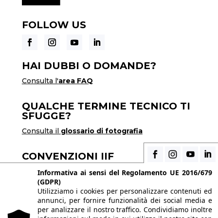
FOLLOW US
HAI DUBBI O DOMANDE?
Consulta l'
area FAQ
QUALCHE TERMINE TECNICO TI
SFUGGE?
Consulta il
glossario di fotografia
CONVENZIONI IIF
Scopri i vantaggi di essere uno studente di IIF
Informativa ai sensi del Regolamento UE 2016/679
(GDPR)
Utilizziamo i cookies per personalizzare contenuti ed
annunci, per fornire funzionalità dei social media e
© 2026 Istituto Italiano di Fotografia® srl, Via
per analizzare il nostro traffico. Condividiamo inoltre
Enrico Caviglia 3, 20139 Milano | Tel 02/58107623