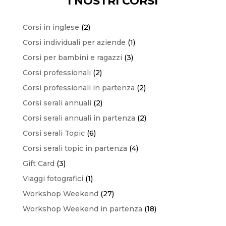
I NOSTRI CORSI
2
Corsi in inglese
2
prodotti
1
Corsi individuali per aziende
1
prodotto
3
Corsi per bambini e ragazzi
3
prodotti
2
Corsi professionali
2
prodotti
2
Corsi professionali in partenza
2
prodotti
2
Corsi serali annuali
2
prodotti
2
Corsi serali annuali in partenza
2
prodotti
6
Corsi serali Topic
6
prodotti
4
Corsi serali topic in partenza
4
prodotti
3
Gift Card
3
prodotti
1
Viaggi fotografici
1
prodotto
27
Workshop Weekend
27
prodotti
18
Workshop Weekend in partenza
18
prodotti