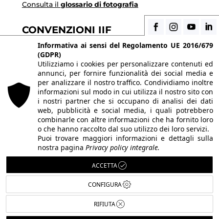
Consulta il
glossario di fotografia
CONVENZIONI IIF
Scopri i vantaggi di essere uno studente di IIF
Informativa ai sensi del Regolamento UE 2016/679
(GDPR)
Utilizziamo i cookies per personalizzare contenuti ed
annunci, per fornire funzionalità dei social media e
© 2026 Istituto Italiano di Fotografia® srl, Via
per analizzare il nostro traffico. Condividiamo inoltre
Enrico Caviglia 3, 20139 Milano | Tel 02/58107623 -
informazioni sul modo in cui utilizza il nostro sito con
i nostri partner che si occupano di analisi dei dati
02/58107139
web, pubblicità e social media, i quali potrebbero
P.IVA IT10863240155 | PEC
iifmilano@pec.it
| REA
combinarle con altre informazioni che ha fornito loro
o che hanno raccolto dal suo utilizzo dei loro servizi.
MI-1415688 | Capitale sociale € 10.400,00 I.V.
Puoi trovare maggiori informazioni e dettagli sulla
Le immagini del sito sono utilizzate su licenza dei
nostra pagina
Privacy policy integrale.
rispettivi autori. Powered by
ShareNow!
.
ACCETTA
CONFIGURA
RIFIUTA
Italiano
English