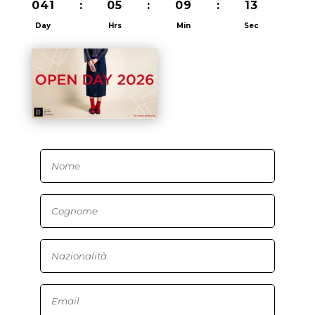
041
:
05
:
09
:
12
Day
Hrs
Min
Sec