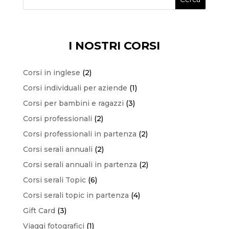
I NOSTRI CORSI
2
Corsi in inglese
2
prodotti
1
Corsi individuali per aziende
1
prodotto
3
Corsi per bambini e ragazzi
3
prodotti
2
Corsi professionali
2
prodotti
2
Corsi professionali in partenza
2
prodotti
2
Corsi serali annuali
2
prodotti
2
Corsi serali annuali in partenza
2
prodotti
6
Corsi serali Topic
6
prodotti
4
Corsi serali topic in partenza
4
prodotti
3
Gift Card
3
prodotti
1
Viaggi fotografici
1