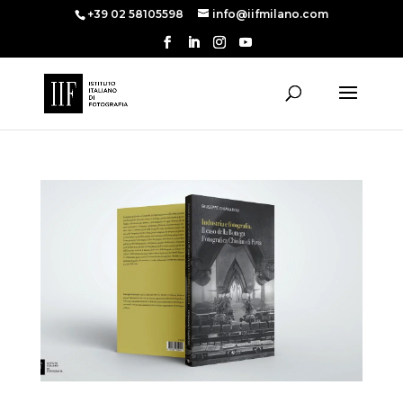
+39 02 58105598
info@iifmilano.com